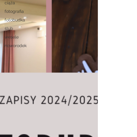
ciąża
fotografia
fotobudka
ślub
wesele
noworodek