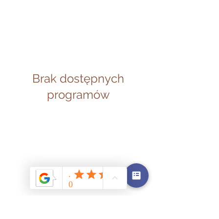
Brak dostępnych
programów
Chcesz podarować komuś sesję na