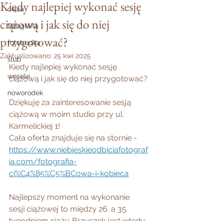
Kiedy najlepiej wykonać sesję
ciąża
ciążową i jak się do niej
fotografia
przygotować?
fotobudka
Zaktualizowano:
25 kwi 2025
ślub
Kiedy najlepiej wykonać sesję 
wesele
ciążową i jak się do niej przygotować?
noworodek
Dziękuję za zainteresowanie sesją 
ciążową w moim studio przy ul. 
Karmelickiej 1!
Cała oferta znajduje się na stornie - 
https://www.niebieskieodbiciafotograf
ia.com/fotografia-
ci%C4%85%C5%BCowa-i-kobieca
Najlepszy moment na wykonanie 
sesji ciążowej to między 26. a 35. 
tygodniem ciąży. Brzuszek jest wtedy 