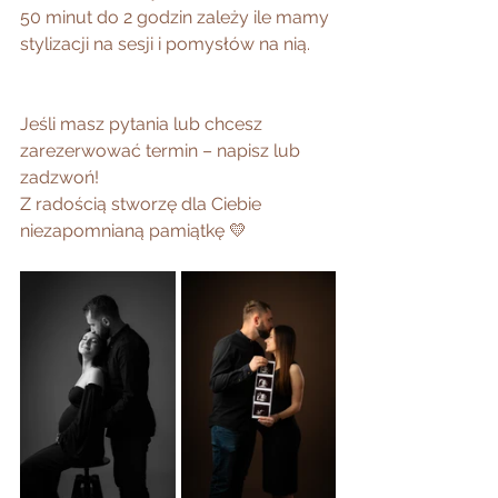
50 minut do 2 godzin zależy ile mamy 
stylizacji na sesji i pomysłów na nią.
Jeśli masz pytania lub chcesz 
zarezerwować termin – napisz lub 
zadzwoń!
Z radością stworzę dla Ciebie 
niezapomnianą pamiątkę 💛