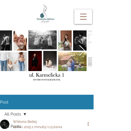
Post
All Posts
Wiktoria Betlej
All Posts
22 kwi 2025
1 minut(y) czytania